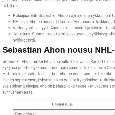
otteluihin.
Pelaajaprofiili: Sebastian Aho on dynaaminen ykkössentter
NHL-ura: Aho on noussut Carolina Hurricanesin kaikkien a
Vedonlyöntianalyysi: Ahon laukausmäärät ja ylivoimatehok
Johtajuus: Suomalainen toimii joukkueensa hyökkäyspelin 
hyökkääjistä.
Sebastian Ahon nousu NHL-el
Sebastian Ahon matka NHL:n huipulle alkoi Oulun Kärpistä, miss
kykynsä pelata älykkäästi molempiin suuntiin teki hänestä Caro
Heti tulokaskaudestaan lähtien Aho on osoittanut, ettei koko
Hänen nopeutensa, kykynsä lukea peliä ja kylmäpäiset ratkais
yksittäisen pelaajan. Aho on pelaaja, joka tekee ketjukavereista
tunnusmerkeistä.
Ominaisuus
Syntymäaika