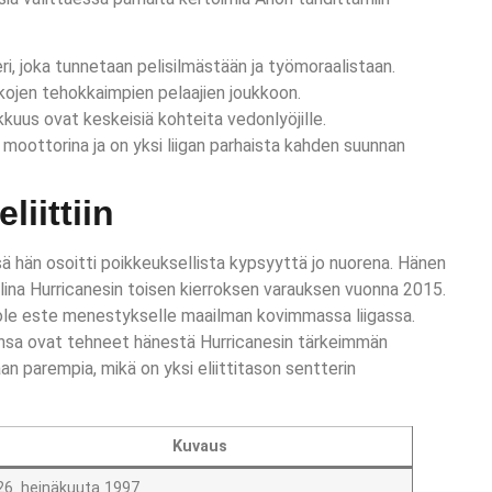
i, joka tunnetaan pelisilmästään ja työmoraalistaan.
ikojen tehokkaimpien pelaajien joukkoon.
kuus ovat keskeisiä kohteita vedonlyöjille.
moottorina ja on yksi liigan parhaista kahden suunnan
iittiin
ä hän osoitti poikkeuksellista kypsyyttä jo nuorena. Hänen
lina Hurricanesin toisen kierroksen varauksen vuonna 2015.
 ole este menestykselle maailman kovimmassa liigassa.
unsa ovat tehneet hänestä Hurricanesin tärkeimmän
an parempia, mikä on yksi eliittitason sentterin
Kuvaus
26. heinäkuuta 1997