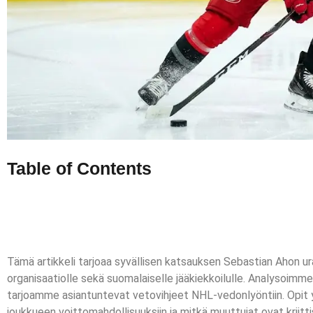
Table of Contents
Tämä artikkeli tarjoaa syvällisen katsauksen Sebastian Ahon ura
organisaatiolle sekä suomalaiselle jääkiekkoilulle. Analysoimme 
tarjoamme asiantuntevat vetovihjeet NHL-vedonlyöntiin. Opit
joukkueen voittomahdollisuuksiin ja mitkä muuttujat ovat kriitti