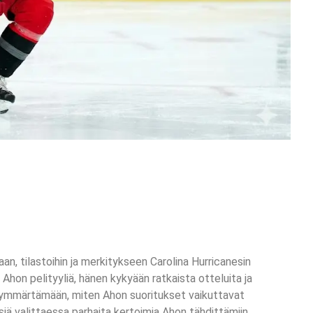
an, tilastoihin ja merkitykseen Carolina Hurricanesin
Ahon pelityyliä, hänen kykyään ratkaista otteluita ja
 ymmärtämään, miten Ahon suoritukset vaikuttavat
siä valittaessa parhaita kertoimia Ahon tähdittämiin