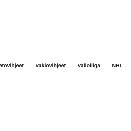
etovihjeet
Vakiovihjeet
Valioliiga
NHL