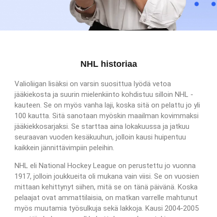
NHL historiaa
Valioliigan lisäksi on varsin suosittua lyödä vetoa
jääkiekosta ja suurin mielenkiinto kohdistuu silloin NHL -
kauteen. Se on myös vanha laji, koska sitä on pelattu jo yli
100 kautta. Sitä sanotaan myöskin maailman kovimmaksi
jääkiekkosarjaksi. Se starttaa aina lokakuussa ja jatkuu
seuraavan vuoden kesäkuuhun, jolloin kausi huipentuu
kaikkein jännittävimpiin peleihin.
NHL eli National Hockey League on perustettu jo vuonna
1917, jolloin joukkueita oli mukana vain viisi. Se on vuosien
mittaan kehittynyt siihen, mitä se on tänä päivänä. Koska
pelaajat ovat ammattilaisia, on matkan varrelle mahtunut
myös muutamia työsulkuja sekä lakkoja. Kausi 2004-2005