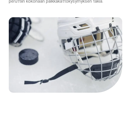
peruttiin kokonaan palkkakattokysymyksen takia.
NHL joukkueet