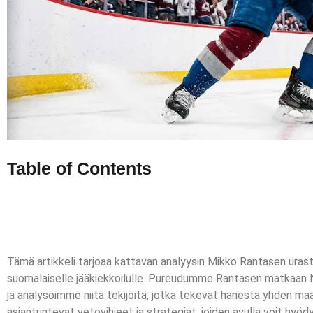
Table of Contents
Tämä artikkeli tarjoaa kattavan analyysin Mikko Rantasen urast
suomalaiselle jääkiekkoilulle. Pureudumme Rantasen matkaan NHL
ja analysoimme niitä tekijöitä, jotka tekevät hänestä yhden maa
asiantuntevat vetovihjeet ja strategiat, joiden avulla voit hy