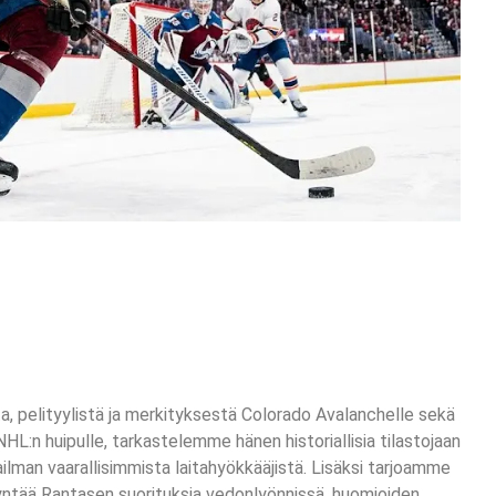
a, pelityylistä ja merkityksestä Colorado Avalanchelle sekä
:n huipulle, tarkastelemme hänen historiallisia tilastojaan
ilman vaarallisimmista laitahyökkääjistä. Lisäksi tarjoamme
ödyntää Rantasen suorituksia vedonlyönnissä, huomioiden