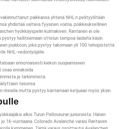
akiinnuttanut paikkansa yhtenä NHL:n pelityyliltään
sä yhdistää valtava fyysinen voima, poikkeuksellinen
lanchen hyökkäyspelin kulmakiven. Rantanen ei ole
oka pystyy hallitsemaan ottelun tempoa laidalta käsin.
seen joukkoon, joka pystyy takomaan yli 100 tehopistettä
lle NHL-vedonlyöjälle.
taloaan erinomaisesti kiekon suojaamiseen.
ät osaa ennakoida.
immista ja tarkimmista.
säilyttäen tasonsa.
n rinnalla mutta pystyy kantamaan ketjuaan myös yksin.
ulle
kkääjäksi alkoi Turun Palloseuran junioreista. Hänen
ssa jo 16-vuotiaana. Colorado Avalanche varasi Rantasen
merolla kymmenen. Tämä varaus osoittautui Avalanchen