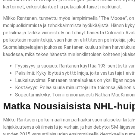
kertoimet, erikoistilanteet ja pelaajakohtaiset markkinat.
Mikko Rantanen, tunnettu myös lempinimellä ”The Moose”, on v
monipuolisimmista ja tehokkaimmista hyökkääjistä. Hänen kykyn
pelisilmä ja tarkka viimeistely on tehnyt hänestä Colorado Ava
pelkästään maalintekijä, vaan hän on eliittitason pelintekijä, j
Suomalaispelaajien joukossa Rantanen kuuluu siihen harvalukui
kaudessa, mikä tekee hänestä mielenkiintoisen kohteen jokaise
Fyysisyys ja suojaus: Rantanen käyttää 193-senttistä var
Pelisilmä: Kyky löytää syöttölinjoja, joita vastustajat eiv
Laukaisuvoima: Rantasen rannelaukaus on yksi liigan nope
Kestävyys: Pelaa suuria minuutteja ilta toisensa jälkeen 
Sopeutumiskyky: Toimii erinomaisesti Nathan MacKinnoni
Matka Nousiaisista NHL-huip
Mikko Rantasen polku maailman parhaaksi suomalaiseksi laitahyö
lahjakkuutensa oli ilmeistä jo varhain, ja hän debytoi SM-liiga
vuoden 2015 varaustilaisuuden ensimmäisellä kierroksella nu