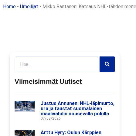
Home
-
Urheilijat
-
Mikko Rantanen: Katsaus NHL-tähden men
Viimeisimmät Uutiset
Justus Annunen: NHL-läpimurto,
ura ja taustat suomalaisen
maalivahdin nousevalla polulla
07/08/2026
Arttu Hyry: Oulun Kärppien