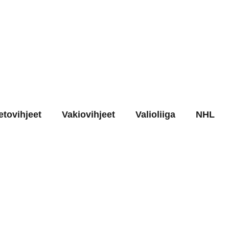
etovihjeet
Vakiovihjeet
Valioliiga
NHL